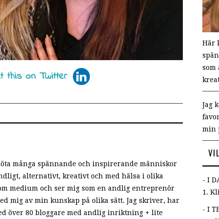
Här 
spän
som a
krea
Jag 
favo
min 
VI
 möta många spännande och inspirerande människor
dligt, alternativt, kreativt och med hälsa i olika
- I 
 som medium och ser mig som en andlig entreprenör
1. K
med mig av min kunskap på olika sätt. Jag skriver, har
- I T
d över 80 bloggare med andlig inriktning + lite