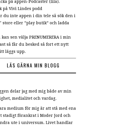
icka på appen-Podcaster (lila).
ök på Vivi Lindes podd
r du inte appen i din tele så sök den i
" store eller ”play butik” och ladda
u kan sen välja PRENUMERERA i min
st så får du besked så fort ett nytt
itt läggs upp.
LÄS GÄRNA MIN BLOGG
oggen delar jag med mig både av min
ighet, medialitet och vardag.
vara medium för mig är att stå med ena
t stadigt förankrat i Moder Jord och
andra ute i universum. Livet handlar