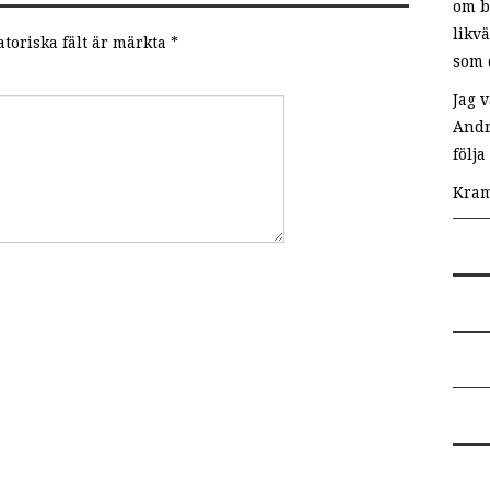
om b
likv
toriska fält är märkta
*
som 
Jag v
Andr
följ
Kram