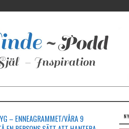
N
TYG – ENNEAGRAMMET/VÅRA 9
TÅ EN PERSONS SÄTT ATT HANTERA