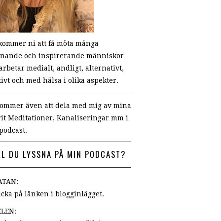
kommer ni att få möta många
nande och inspirerande människor
rbetar medialt, andligt, alternativt,
tivt och med hälsa i olika aspekter.
kommer även att dela med mig av mina
rit Meditationer, Kanaliseringar mm i
podcast.
LL DU LYSSNA PÅ MIN PODCAST?
DATAN:
licka på länken i blogginlägget.
ELEN: