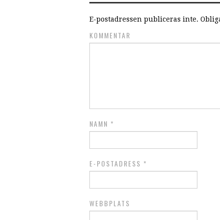
E-postadressen publiceras inte.
Obliga
KOMMENTAR
NAMN
*
E-POSTADRESS
*
WEBBPLATS