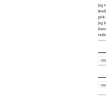
Jag 
Real
gick 
Jag h
Danc
radio
Arki
Kate