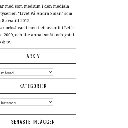
var med som medium i den mediala
ityserien "Livet På Andra Sidan" som
i 8 avsnitt 2012.
ar också varit med i ett avsnitt i Let´s
e 2009, och lite annat smått och gott i
 & tv.
ARKIV
v
KATEGORIER
gorier
SENASTE INLÄGGEN