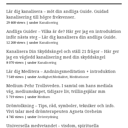
Lär dig kanalisera – möt din andliga Guide. Guidad
kanalisering till högre frekvenser.
29 468 views
|
under
Kanalisering
Andliga Guider – Vilka är de? Här ger jag en introduktion
inför nästa steg – Lär dig kanalisera din andliga Guide.
12 268 views
|
under
Kanalisering
Kanalisera Din Skyddsängel och ställ 21 frågor – Här ger
jag en vägledd kanalisering med din skyddsängel
8 070 views
|
under
Kanalisering
Lär dig Meditera – Andningsmeditation + introduktion
7 549 views
|
under
Andlighet/Medialitet
,
Meditationer
Medium-Pehr Trollsveden. I samtal om hans mediala
väg, mediumskapet, tidigare liv, tvillingsjälar mm
5 719 views
|
under
Medium
Drömtolkning – Tips, råd, symboler, tekniker och info.
Vivi talar med drömterapeuten Agneta Oreheim
4 745 views
|
under
Drömtydning
Universella medvetandet – visdom, spirituella