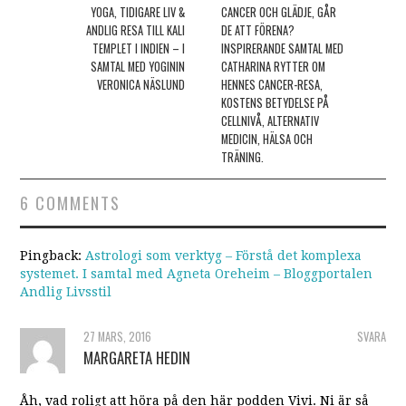
Post navigation
YOGA, TIDIGARE LIV &
CANCER OCH GLÄDJE, GÅR
ANDLIG RESA TILL KALI
DE ATT FÖRENA?
TEMPLET I INDIEN – I
INSPIRERANDE SAMTAL MED
SAMTAL MED YOGININ
CATHARINA RYTTER OM
VERONICA NÄSLUND
HENNES CANCER-RESA,
KOSTENS BETYDELSE PÅ
CELLNIVÅ, ALTERNATIV
MEDICIN, HÄLSA OCH
TRÄNING.
6 COMMENTS
Pingback:
Astrologi som verktyg – Förstå det komplexa
systemet. I samtal med Agneta Oreheim – Bloggportalen
Andlig Livsstil
27 MARS, 2016
SVARA
MARGARETA HEDIN
Åh, vad roligt att höra på den här podden Vivi. Ni är så