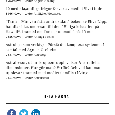
3 252 views
|
under
Änglar
,
Healing
10 mediala/andliga frågor & svar av mediet Vivi Linde
3 086 views
|
under
Andlighet/Medialitet
“Tanja – Min vän från andra sidan” boken av Ehva Löpp,
handlar bl.a. om resan till den ”Heliga kristallen på
Hawaii”. I samtal om Tanja, automatisk skrift mm
2 846 views
|
under
Andliga böcker
Astrologi som verktyg – Förstå det komplexa systemet. I
samtal med Agneta Oreheim
2 687 views
|
under
Astrologi
Astralresor, ut-ur-kroppen-upplevelser & parallella
dimensioner. Hur gör man? Varför? Och vad kan man
uppleva? I samtal med mediet Camilla Elfving
2 601 views
|
under
Astralresor
DELA GÄRNA..