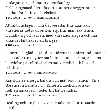
tankegångar, och naturvetenskapliga
förklaringsmodeller, Jörgen Tranberg bygger broar
mellan forskning och visdom.
4 589 views
|
under
Andlighet/Medialitet
Attraktionslagen – Lili Öst berättar hur man kan
attraherar det man önskar sig. Hur man ska tänka,
förhålla sig och arbeta med attraktionslagen och när
ältandet faktiskt är en bra grej.
4 164 views
|
under
Attraktionslagen
Cancer och glädje, går de att förena? Inspirerande samtal
med Catharina Rytter om hennes cancer-resa, Kostens
betydelse på cellnivå, alternativ medicin, hälsa och
träning.
4 014 views
|
under
Alternativ medicin
Känslornas energi, balans och mat som medicin. Tina
Göransson berättar om Kinesisk medicin och om
helhetstänket som leder till bättre hälsa.
3 579 views
|
under
Alternativ medicin
Healing och Änglar – Vivi samtalar med Britt-Marie
Jemth