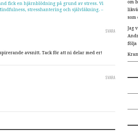
om b
nd fick en hjärnblödning på grund av stress. Vi
likv
ndfulness, stresshantering och självläkning. –
som 
Jag v
SVARA
Andr
följ
spirerande avsnitt. Tack för att ni delar med er!
Kram
SVARA