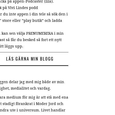
icka på appen-Podcaster (lila).
ök på Vivi Lindes podd
r du inte appen i din tele så sök den i
" store eller ”play butik” och ladda
u kan sen välja PRENUMERERA i min
st så får du besked så fort ett nytt
itt läggs upp.
LÄS GÄRNA MIN BLOGG
oggen delar jag med mig både av min
ighet, medialitet och vardag.
vara medium för mig är att stå med ena
t stadigt förankrat i Moder Jord och
andra ute i universum. Livet handlar