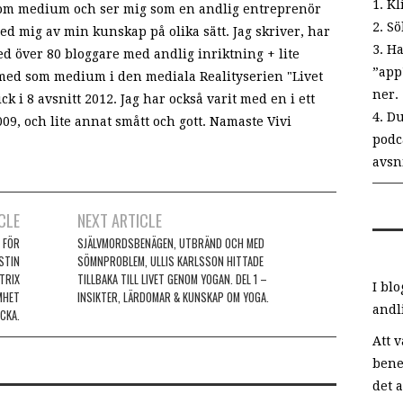
1. Kl
 som medium och ser mig som en andlig entreprenör
2. S
med mig av min kunskap på olika sätt. Jag skriver, har
3. Ha
d över 80 bloggare med andlig inriktning + lite
”app
 med som medium i den mediala Realityserien "Livet
ner.
k i 8 avsnitt 2012. Jag har också varit med en i ett
4. D
009, och lite annat smått och gott. Namaste Vivi
podca
avsn
CLE
NEXT ARTICLE
 FÖR
SJÄLVMORDSBENÄGEN, UTBRÄND OCH MED
STIN
SÖMNPROBLEM, ULLIS KARLSSON HITTADE
TRIX
TILLBAKA TILL LIVET GENOM YOGAN. DEL 1 –
I bl
MHET
INSIKTER, LÄRDOMAR & KUNSKAP OM YOGA.
andl
CKA.
Att 
bene
det 