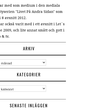
var med som medium i den mediala
ityserien "Livet På Andra Sidan" som
i 8 avsnitt 2012.
ar också varit med i ett avsnitt i Let´s
e 2009, och lite annat smått och gott i
 & tv.
ARKIV
v
KATEGORIER
gorier
SENASTE INLÄGGEN