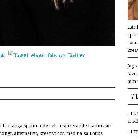
Här 
spän
som a
krea
Jag 
favo
min 
VI
- I 
1. K
 möta många spännande och inspirerande människor
- I T
dligt, alternativt, kreativt och med hälsa i olika