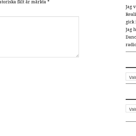
toriska fält är märkta
*
Jag 
Real
gick 
Jag h
Danc
radio
Arki
Kate