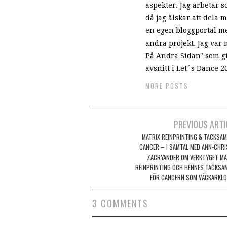
aspekter. Jag arbetar
då jag älskar att dela 
en egen bloggportal me
andra projekt. Jag var
På Andra Sidan" som gic
avsnitt i Let´s Dance 2
MORE POSTS
PREVIOUS ARTI
Post navigation
MATRIX REINPRINTING & TACKSAM
CANCER – I SAMTAL MED ANN-CHRI
ZACRYANDER OM VERKTYGET MA
REINPRINTING OCH HENNES TACKSA
FÖR CANCERN SOM VÄCKARKLO
3 COMMENTS