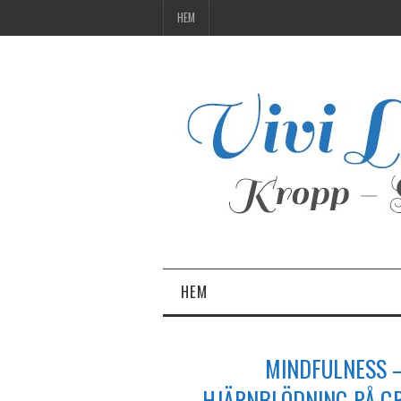
HEM
HEM
MINDFULNESS –
HJÄRNBLÖDNING PÅ GR