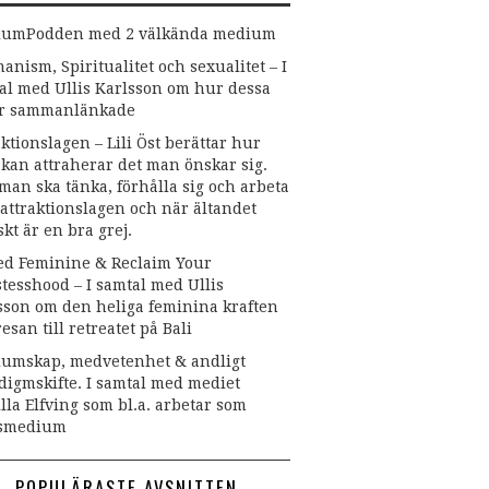
umPodden med 2 välkända medium
anism, Spiritualitet och sexualitet – I
al med Ullis Karlsson om hur dessa
är sammanlänkade
aktionslagen – Lili Öst berättar hur
kan attraherar det man önskar sig.
man ska tänka, förhålla sig och arbeta
attraktionslagen och när ältandet
skt är en bra grej.
ed Feminine & Reclaim Your
stesshood – I samtal med Ullis
sson om den heliga feminina kraften
esan till retreatet på Bali
umskap, medvetenhet & andligt
digmskifte. I samtal med mediet
lla Elfving som bl.a. arbetar som
nsmedium
POPULÄRASTE AVSNITTEN