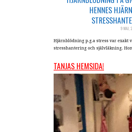
HENNES HJÄRN
STRESSHANTE
9 MAJ, 
Hjärnblödning p.g.a stress var exakt 
stresshantering och självläkning. Ho
TANJAS HEMSIDA!