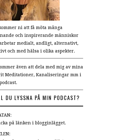
kommer ni att få möta många
nande och inspirerande människor
rbetar medialt, andligt, alternativt,
tivt och med hälsa i olika aspekter.
kommer även att dela med mig av mina
rit Meditationer, Kanaliseringar mm i
podcast.
LL DU LYSSNA PÅ MIN PODCAST?
DATAN:
licka på länken i blogginlägget.
ELEN: