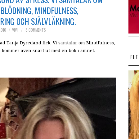
BLÖDNING, MINDFULNESS,
RING OCH SJÄLVLÄKNING.
2016
VIVI
3 COMMENTS
vad Tanja Dyredand fick. Vi samtalar om Mindfulness,
n kommer även snart ut med en bok i ämnet.
FL