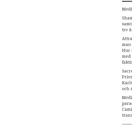
Medi
Sham
samt
tre 
Attr
man 
Hur 
med 
fakti
Sacr
Prie
Karl
och r
Medi
para
Cami
tra