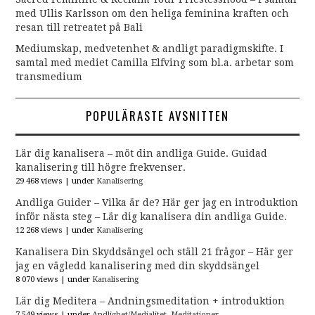
med Ullis Karlsson om den heliga feminina kraften och
resan till retreatet på Bali
Mediumskap, medvetenhet & andligt paradigmskifte. I
samtal med mediet Camilla Elfving som bl.a. arbetar som
transmedium
POPULÄRASTE AVSNITTEN
Lär dig kanalisera – möt din andliga Guide. Guidad
kanalisering till högre frekvenser.
29 468 views
|
under
Kanalisering
Andliga Guider – Vilka är de? Här ger jag en introduktion
inför nästa steg – Lär dig kanalisera din andliga Guide.
12 268 views
|
under
Kanalisering
Kanalisera Din Skyddsängel och ställ 21 frågor – Här ger
jag en vägledd kanalisering med din skyddsängel
8 070 views
|
under
Kanalisering
Lär dig Meditera – Andningsmeditation + introduktion
7 549 views
|
under
Andlighet/Medialitet
,
Meditationer