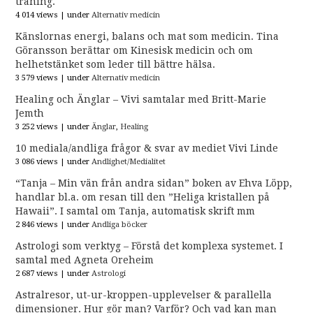
träning.
4 014 views
|
under
Alternativ medicin
Känslornas energi, balans och mat som medicin. Tina
Göransson berättar om Kinesisk medicin och om
helhetstänket som leder till bättre hälsa.
3 579 views
|
under
Alternativ medicin
Healing och Änglar – Vivi samtalar med Britt-Marie
Jemth
3 252 views
|
under
Änglar
,
Healing
10 mediala/andliga frågor & svar av mediet Vivi Linde
3 086 views
|
under
Andlighet/Medialitet
“Tanja – Min vän från andra sidan” boken av Ehva Löpp,
handlar bl.a. om resan till den ”Heliga kristallen på
Hawaii”. I samtal om Tanja, automatisk skrift mm
2 846 views
|
under
Andliga böcker
Astrologi som verktyg – Förstå det komplexa systemet. I
samtal med Agneta Oreheim
2 687 views
|
under
Astrologi
Astralresor, ut-ur-kroppen-upplevelser & parallella
dimensioner. Hur gör man? Varför? Och vad kan man