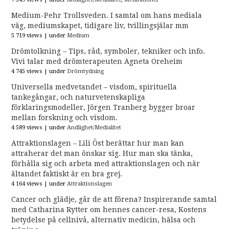
Medium-Pehr Trollsveden. I samtal om hans mediala
väg, mediumskapet, tidigare liv, tvillingsjälar mm
5 719 views
|
under
Medium
Drömtolkning – Tips, råd, symboler, tekniker och info.
Vivi talar med drömterapeuten Agneta Oreheim
4 745 views
|
under
Drömtydning
Universella medvetandet – visdom, spirituella
tankegångar, och naturvetenskapliga
förklaringsmodeller, Jörgen Tranberg bygger broar
mellan forskning och visdom.
4 589 views
|
under
Andlighet/Medialitet
Attraktionslagen – Lili Öst berättar hur man kan
attraherar det man önskar sig. Hur man ska tänka,
förhålla sig och arbeta med attraktionslagen och när
ältandet faktiskt är en bra grej.
4 164 views
|
under
Attraktionslagen
Cancer och glädje, går de att förena? Inspirerande samtal
med Catharina Rytter om hennes cancer-resa, Kostens
betydelse på cellnivå, alternativ medicin, hälsa och