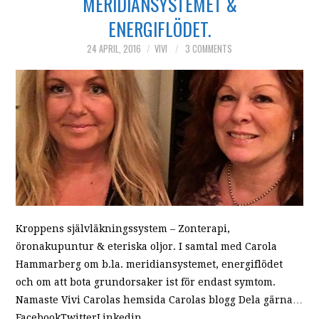
MERIDIANSYSTEMET &
ENERGIFLÖDET.
24 APRIL, 2016
VIVI
3 COMMENTS
Kroppens självläkningssystem – Zonterapi,
öronakupuntur & eteriska oljor. I samtal med Carola
Hammarberg om b.la. meridiansystemet, energiflödet
och om att bota grundorsaker ist för endast symtom.
Namaste Vivi Carolas hemsida Carolas blogg Dela gärna…
FacebookTwitterLinkedin