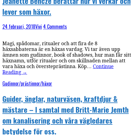
Jeanette Bencze berättar hur vi verkar och
lever som häxor.
24 februari, 2018
Vivi
4 Comments
Magi, spådomar, ritualer och att fira de 8
häxsabbaterna är en häxas vardag. Vi tar även upp
ämnen som gudinnor, book of shadows, hur man får sitt
häxnamn, utför ritualer och om skillnaden mellan att
vara häxa och översteprästinna. Köp…
Continue
Reading
→
Gudinnor/prästinnor/häxor
Guider, änglar, naturväsen, kraftdjur &
mästare – I samtal med Britt-Marie Jemth
om kanalisering och våra vägledares
betydelse för oss.