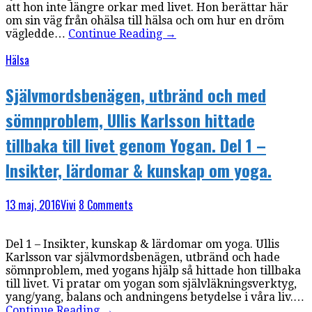
att hon inte längre orkar med livet. Hon berättar här
om sin väg från ohälsa till hälsa och om hur en dröm
vägledde…
Continue Reading
→
Hälsa
Självmordsbenägen, utbränd och med
sömnproblem, Ullis Karlsson hittade
tillbaka till livet genom Yogan. Del 1 –
Insikter, lärdomar & kunskap om yoga.
13 maj, 2016
Vivi
8 Comments
Del 1 – Insikter, kunskap & lärdomar om yoga. Ullis
Karlsson var självmordsbenägen, utbränd och hade
sömnproblem, med yogans hjälp så hittade hon tillbaka
till livet. Vi pratar om yogan som självläkningsverktyg,
yang/yang, balans och andningens betydelse i våra liv.…
Continue Reading
→