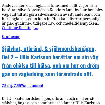
Andevärlden och änglarna finns med i allt vi gör. Här
berättar silverkonstnären Kondors Landby hur hon blev
vägledd till att göra silversmcken av sitt andeteam och
hur änglarna sedan kom in. Hon kanaliserar personliga
ängla-, gudinne-, tidigare liv-, och medeltidssmycken.…
Continue Reading
→
Kanalisering
Självhat, utbränd, & självmordsbenägen,
Del 2 – Ullis Karlsson berättar om sin väg
från ohälsa till hälsa, och om hur en dröm
gav en vägledning som förändrade allt.
20 maj, 2016
Vivi
1 Comment
Del 2 – Självmordsbenägen, utbränd, och med en stort
självhat, ångest och sömnbrist så känner Ullis Karlsson