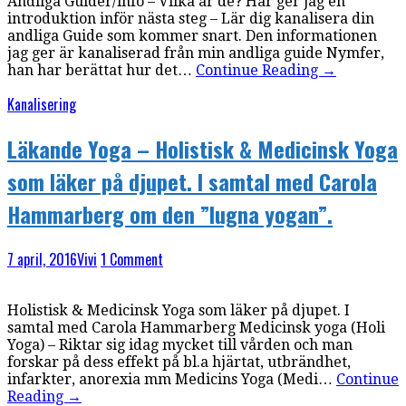
Andliga Guider/info – Vilka är de? Här ger jag en
introduktion inför nästa steg – Lär dig kanalisera din
andliga Guide som kommer snart. Den informationen
jag ger är kanaliserad från min andliga guide Nymfer,
han har berättat hur det…
Continue Reading
→
Kanalisering
Läkande Yoga – Holistisk & Medicinsk Yoga
som läker på djupet. I samtal med Carola
Hammarberg om den ”lugna yogan”.
7 april, 2016
Vivi
1 Comment
Holistisk & Medicinsk Yoga som läker på djupet. I
samtal med Carola Hammarberg Medicinsk yoga (Holi
Yoga) – Riktar sig idag mycket till vården och man
forskar på dess effekt på bl.a hjärtat, utbrändhet,
infarkter, anorexia mm Medicins Yoga (Medi…
Continue
Reading
→