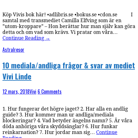
Köp Vivis bok här! •adlibris.se •bokus.se •cdon.se I
samtal med transmediet Camilla Elfving som är en
”utom-kroppare” – Hon berättar hur man själv kan göra
detta och om vad som krävs. Vi pratar om våra…
Continue Reading
→
Astralresor
10 mediala/andliga frågor & svar av mediet
Vivi Linde
12 mars, 2018
Vivi
6 Comments
1. Hur fungerar det högre jaget? 2. Har alla en andlig
guide? 3. Hur kommer man ur andliga/mediala
blockeringar? 4. Vad betyder ängelns namn? 5. Är våra
döda anhöriga våra skyddsänglar? 6. Hur funkar
reinkarnation? 7. Hur jordar man sig…
Continue