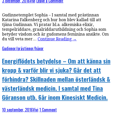
3 december, 2016
Vivi
Leave a Comment
Gudinnetemplet Sophia – I samtal med prästinnan
Katarina Falkenberg och hur hon blev kallad till att
tjäna Gudinnan. Vi pratar bl.a. alkemiska elixir,
tempelriddare, graalriddarutbildning och Sophia som
betyder visdom och är gudomens feminina ansikte. Om
du vill veta mer…
Continue Reading
→
Gudinnor/prästinnor/häxor
Energiflödets betydelse – Om att känna sin
kropp & varför blir vi sjuka? Går det att
förhindra? Skillnaden mellan österländsk &
västerländsk medicin. I samtal med Tina
Göranson utb. 6år inom Kinesiskt Medicin.
10 september, 2016
Vivi
1 Comment