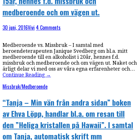
15år, hennes f.d. missbruk och
medberoende och om vägen ut.
30 juni, 2016
Vivi
4 Comments
Medberoende vs. Missbruk – I samtal med
beroendeterapeuten Janique Svedberg om bl.a. mitt
medberoende till en alkoholist i 20år, hennes f.d.
missbruk och medberoende och om vägen ut. Naket och
ärligt delar vi med oss av våra egna erfarenheter och…
Continue Reading
→
Missbruk/Medberoende
“Tanja – Min vän från andra sidan” boken
av Ehva Löpp, handlar bl.a. om resan till
den ”Heliga kristallen på Hawaii”. I samtal
om Tanja, automatisk skrift mm