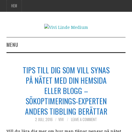
HEM
MENU
HEM
TIPS TILL DIG SOM VILL SYNAS
PÅ NÄTET MED DIN HEMSIDA
ELLER BLOGG –
SÖKOPTIMERINGS-EXPERTEN
ANDERS TIBBLING BERÄTTAR
2 JULI, 2016
VIVI
LEAVE A COMMENT
Vill du lära dig mer om hur man tjänar pengar på nätet,