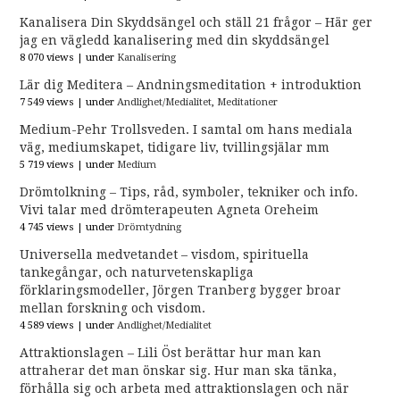
Kanalisera Din Skyddsängel och ställ 21 frågor – Här ger
jag en vägledd kanalisering med din skyddsängel
8 070 views
|
under
Kanalisering
Lär dig Meditera – Andningsmeditation + introduktion
7 549 views
|
under
Andlighet/Medialitet
,
Meditationer
Medium-Pehr Trollsveden. I samtal om hans mediala
väg, mediumskapet, tidigare liv, tvillingsjälar mm
5 719 views
|
under
Medium
Drömtolkning – Tips, råd, symboler, tekniker och info.
Vivi talar med drömterapeuten Agneta Oreheim
4 745 views
|
under
Drömtydning
Universella medvetandet – visdom, spirituella
tankegångar, och naturvetenskapliga
förklaringsmodeller, Jörgen Tranberg bygger broar
mellan forskning och visdom.
4 589 views
|
under
Andlighet/Medialitet
Attraktionslagen – Lili Öst berättar hur man kan
attraherar det man önskar sig. Hur man ska tänka,
förhålla sig och arbeta med attraktionslagen och när