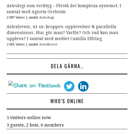
Astrologi som verktyg – Förstå det komplexa systemet. I
samtal med Agneta Oreheim
2 687 views
|
under
Astrologi
Astralresor, ut-ur-kroppen-upplevelser & parallella
dimensioner. Hur gör man? Varför? Och vad kan man
uppleva? I samtal med mediet Camilla Elfving
2 601 views
|
under
Astralresor
DELA GÄRNA..
WHO'S ONLINE
5 visitors online now
3 guests,
2 bots,
0 members