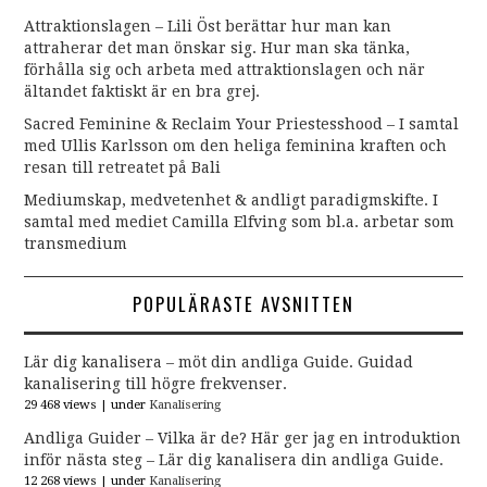
Attraktionslagen – Lili Öst berättar hur man kan
attraherar det man önskar sig. Hur man ska tänka,
förhålla sig och arbeta med attraktionslagen och när
ältandet faktiskt är en bra grej.
Sacred Feminine & Reclaim Your Priestesshood – I samtal
med Ullis Karlsson om den heliga feminina kraften och
resan till retreatet på Bali
Mediumskap, medvetenhet & andligt paradigmskifte. I
samtal med mediet Camilla Elfving som bl.a. arbetar som
transmedium
POPULÄRASTE AVSNITTEN
Lär dig kanalisera – möt din andliga Guide. Guidad
kanalisering till högre frekvenser.
29 468 views
|
under
Kanalisering
Andliga Guider – Vilka är de? Här ger jag en introduktion
inför nästa steg – Lär dig kanalisera din andliga Guide.
12 268 views
|
under
Kanalisering