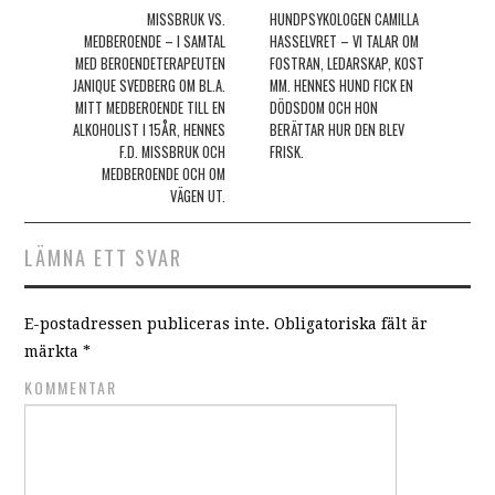
Post navigation
MISSBRUK VS.
HUNDPSYKOLOGEN CAMILLA
MEDBEROENDE – I SAMTAL
HASSELVRET – VI TALAR OM
MED BEROENDETERAPEUTEN
FOSTRAN, LEDARSKAP, KOST
JANIQUE SVEDBERG OM BL.A.
MM. HENNES HUND FICK EN
MITT MEDBEROENDE TILL EN
DÖDSDOM OCH HON
ALKOHOLIST I 15ÅR, HENNES
BERÄTTAR HUR DEN BLEV
F.D. MISSBRUK OCH
FRISK.
MEDBEROENDE OCH OM
VÄGEN UT.
LÄMNA ETT SVAR
E-postadressen publiceras inte.
Obligatoriska fält är
märkta
*
KOMMENTAR