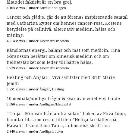
ältandet faktiskt är en bra grej.
4 164 views
|
under
Attraktionslagen
Cancer och glädje, går de att förena? Inspirerande samtal
med Catharina Rytter om hennes cancer-resa, Kostens
betydelse på cellnivå, alternativ medicin, hälsa och
träning.
4 014 views
|
under
Alternativ medicin
Känslornas energi, balans och mat som medicin. Tina
Göransson berättar om Kinesisk medicin och om
helhetstänket som leder till bättre hälsa.
3 579 views
|
under
Alternativ medicin
Healing och Änglar – Vivi samtalar med Britt-Marie
Jemth
3 251 views
|
under
Änglar
,
Healing
10 mediala/andliga frågor & svar av mediet Vivi Linde
3 086 views
|
under
Andlighet/Medialitet
“Tanja – Min vän från andra sidan” boken av Ehva Löpp,
handlar bl.a. om resan till den ”Heliga kristallen på
Hawaii”. I samtal om Tanja, automatisk skrift mm
2 846 views
|
under
Andliga böcker